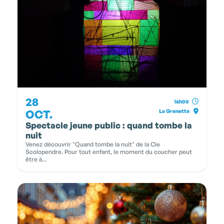
28
16h00
OCT.
La Grenette
Spectacle jeune public : quand tombe la
nuit
Venez découvrir "Quand tombe la nuit" de la Cie
Scolopendre. Pour tout enfant, le moment du coucher peut
être à...