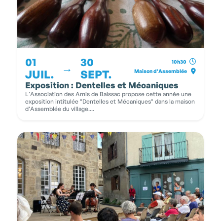
01
30
10h30
→
JUIL.
SEPT.
Maison d'Assemblée
Exposition : Dentelles et Mécaniques
L'Association des Amis de Baissac propose cette année une
exposition intitulée "Dentelles et Mécaniques" dans la maison
d'Assemblée du village....