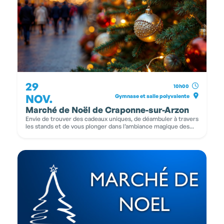
29
10h00
NOV.
Gymnase et salle polyvalente
Marché de Noël de Craponne-sur-Arzon
Envie de trouver des cadeaux uniques, de déambuler à travers
les stands et de vous plonger dans l’ambiance magique des...