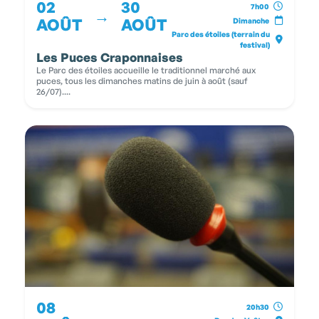
02
30
7h00
→
AOÛT
AOÛT
Dimanche
Parc des étoiles (terrain du
festival)
Les Puces Craponnaises
Le Parc des étoiles accueille le traditionnel marché aux
puces, tous les dimanches matins de juin à août (sauf
26/07)....
08
20h30