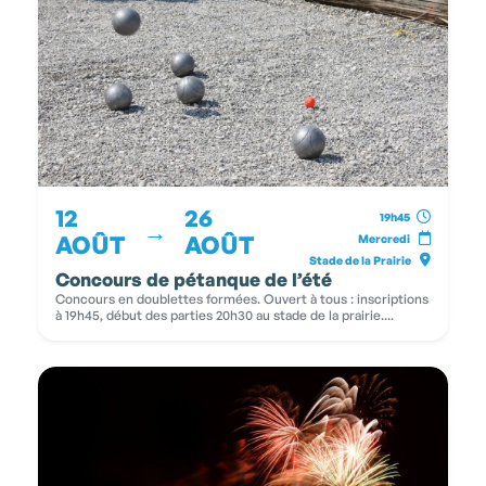
12
26
19h45
→
AOÛT
AOÛT
Mercredi
Stade de la Prairie
Concours de pétanque de l’été
Concours en doublettes formées. Ouvert à tous : inscriptions
à 19h45, début des parties 20h30 au stade de la prairie....