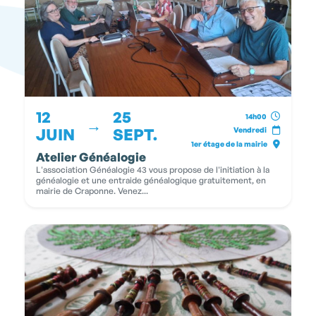
12
25
14h00
→
JUIN
SEPT.
Vendredi
1er étage de la mairie
Atelier Généalogie
L'association Généalogie 43 vous propose de l'initiation à la
généalogie et une entraide généalogique gratuitement, en
mairie de Craponne. Venez...