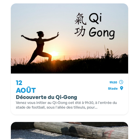
12
9h30
AOÛT
Stade
Découverte du Qi-Gong
Venez vous initier au Qi-Gong cet été à 9h30, à l'entrée du
stade de football, sous l'allée des tilleuls, pour...