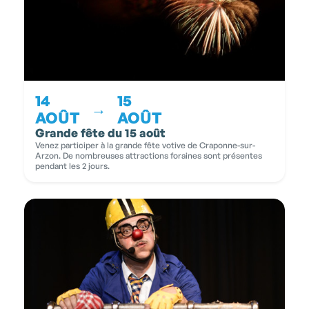
14
15
→
AOÛT
AOÛT
Grande fête du 15 août
Venez participer à la grande fête votive de Craponne-sur-
Arzon. De nombreuses attractions foraines sont présentes
pendant les 2 jours.