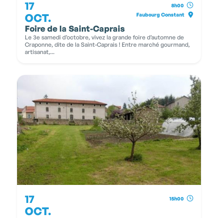
17
8h00
OCT.
Faubourg Constant
Foire de la Saint-Caprais
Le 3e samedi d’octobre, vivez la grande foire d’automne de
Craponne, dite de la Saint-Caprais ! Entre marché gourmand,
artisanat,...
17
15h00
OCT.