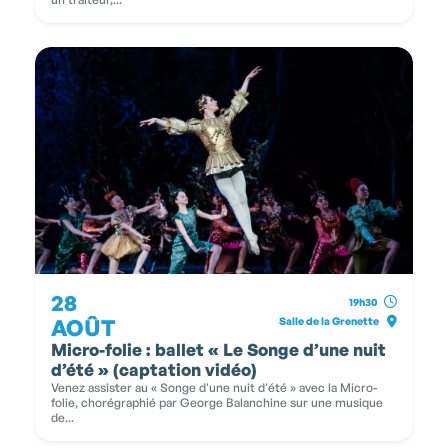
28
19h30
AOÛT
Salle de la Grenette
Micro-folie : ballet « Le Songe d’une nuit
d’été » (captation vidéo)
Venez assister au « Songe d'une nuit d'été » avec la Micro-
folie, chorégraphié par George Balanchine sur une musique
de...