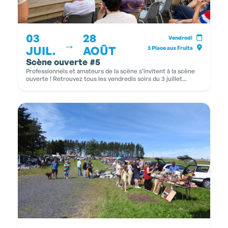
03
28
Vendredi
→
JUIL.
AOÛT
3 Place aux Fruits
Scène ouverte #5
Professionnels et amateurs de la scène s’invitent à la scène
ouverte ! Retrouvez tous les vendredis soirs du 3 juillet...