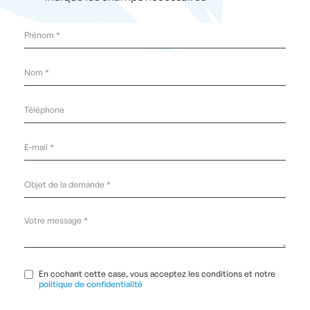
Prénom
*
Nom
*
Téléphone
E-
mail
*
Objet
de
la
demande
Votre
*
message
*
RGPD
*
En cochant cette case, vous acceptez les conditions et notre
politique de confidentialité