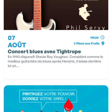
07
19h30
AOÛT
3 Place aux Fruits
Concert blues avec Tightrope
En 1990 disparaît Stevie Ray Vaughan. Considéré comme le
meilleur guitariste de blues après Hendrix, il laisse derrière
lui un...