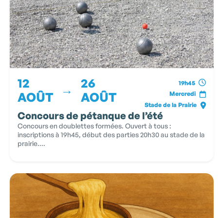
12
26
19h45
→
AOÛT
AOÛT
Mercredi
Stade de la Prairie
Concours de pétanque de l’été
Concours en doublettes formées. Ouvert à tous :
inscriptions à 19h45, début des parties 20h30 au stade de la
prairie....