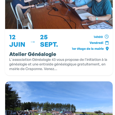
12
25
14h00
→
JUIN
SEPT.
Vendredi
1er étage de la mairie
Atelier Généalogie
L'association Généalogie 43 vous propose de l'initiation à la
généalogie et une entraide généalogique gratuitement, en
mairie de Craponne. Venez...