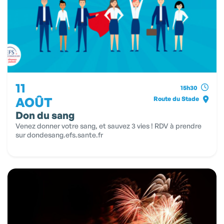
11
15h30
AOÛT
Route du Stade
Don du sang
Venez donner votre sang, et sauvez 3 vies ! RDV à prendre
sur dondesang.efs.sante.fr