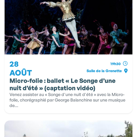
28
19h30
AOÛT
Salle de la Grenette
Micro-folie : ballet « Le Songe d’une
nuit d’été » (captation vidéo)
Venez assister au « Songe d'une nuit d'été » avec la Micro-
folie, chorégraphié par George Balanchine sur une musique
de...