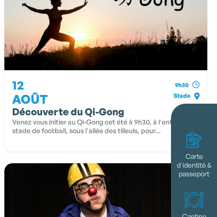
12
9h30
AOÛT
Stade
Découverte du Qi-Gong
Venez vous initier au Qi-Gong cet été à 9h30, à l'entrée du
stade de football, sous l'allée des tilleuls, pour...
Carte
d'identité &
passeport
Cantine