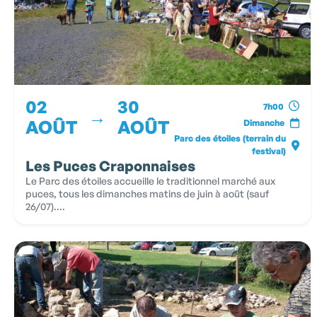
02
30
7h00
→
AOÛT
AOÛT
Dimanche
Parc des étoiles (terrain du
festival)
Les Puces Craponnaises
Le Parc des étoiles accueille le traditionnel marché aux
puces, tous les dimanches matins de juin à août (sauf
26/07)....