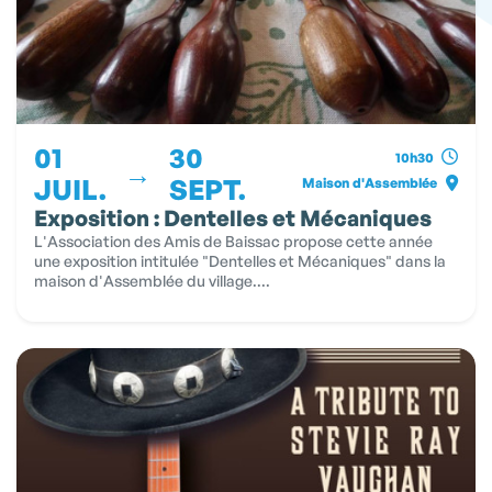
01
30
10h30
→
JUIL.
SEPT.
Maison d'Assemblée
Exposition : Dentelles et Mécaniques
L'Association des Amis de Baissac propose cette année
une exposition intitulée "Dentelles et Mécaniques" dans la
maison d'Assemblée du village....