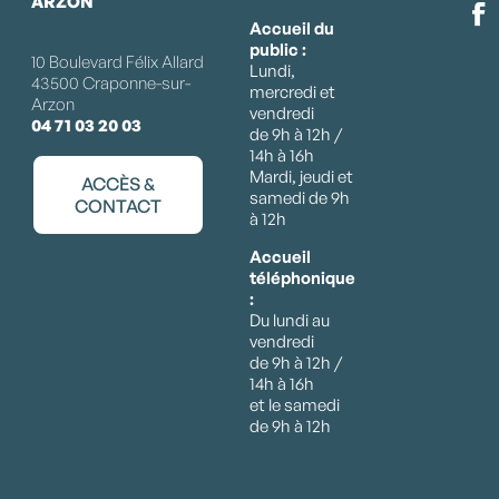
ARZON
Accueil du
public :
10 Boulevard Félix Allard
Lundi,
43500 Craponne-sur-
mercredi et
Arzon
vendredi
04 71 03 20 03
de 9h à 12h /
14h à 16h
Mardi, jeudi et
ACCÈS &
samedi de 9h
CONTACT
à 12h
Accueil
téléphonique
:
Du lundi au
vendredi
de 9h à 12h /
14h à 16h
et le samedi
de 9h à 12h