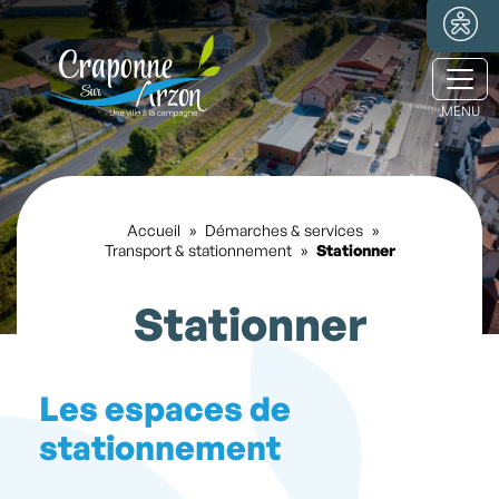
Ouvr
Accueil
»
Démarches & services
»
Transport & stationnement
»
Stationner
Stationner
Les espaces de
stationnement