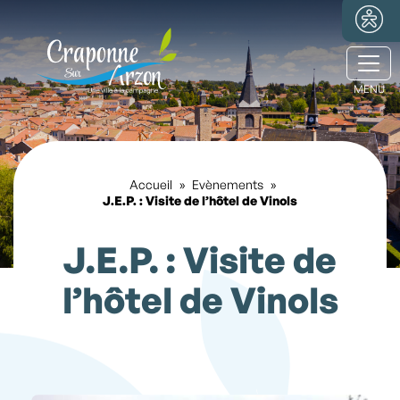
Ouvr
Accueil
»
Evènements
»
J.E.P. : Visite de l’hôtel de Vinols
J.E.P. : Visite de
l’hôtel de Vinols