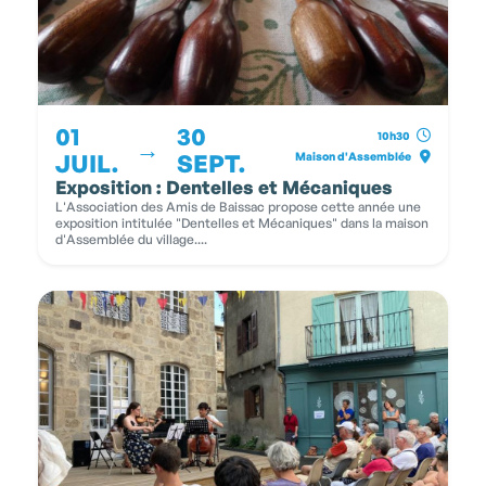
01
30
10h30
→
JUIL.
SEPT.
Maison d'Assemblée
Exposition : Dentelles et Mécaniques
L'Association des Amis de Baissac propose cette année une
exposition intitulée "Dentelles et Mécaniques" dans la maison
d'Assemblée du village....