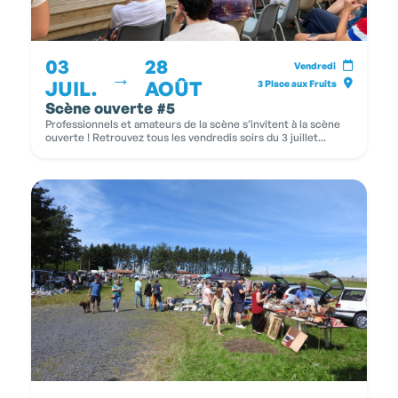
03
28
Vendredi
→
JUIL.
AOÛT
3 Place aux Fruits
Scène ouverte #5
Professionnels et amateurs de la scène s’invitent à la scène
ouverte ! Retrouvez tous les vendredis soirs du 3 juillet...