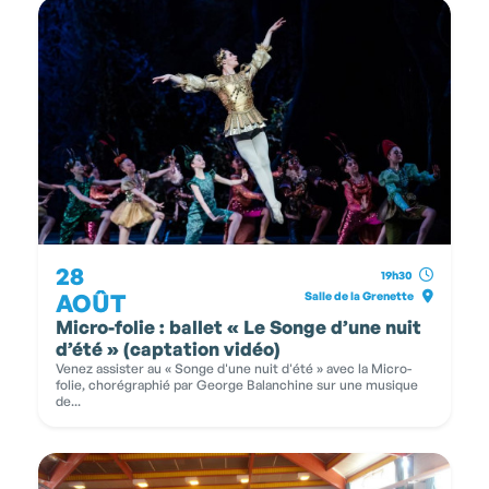
28
19h30
AOÛT
Salle de la Grenette
Micro-folie : ballet « Le Songe d’une nuit
d’été » (captation vidéo)
Venez assister au « Songe d'une nuit d'été » avec la Micro-
folie, chorégraphié par George Balanchine sur une musique
de...