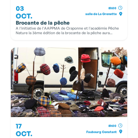
03
8h00
OCT.
salle de La Grenette
Brocante de la pêche
A l'initiative de l'AAPPMA de Craponne et l'académie Pêche
Nature la 3ème édition de la brocante de la pêche aura...
17
8h00
OCT.
Faubourg Constant