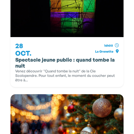
28
16h00
OCT.
La Grenette
Spectacle jeune public : quand tombe la
nuit
Venez découvrir "Quand tombe la nuit" de la Cie
Scolopendre. Pour tout enfant, le moment du coucher peut
être à...