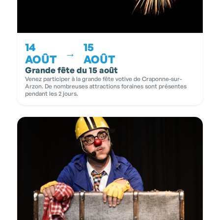
14
15
→
AOÛT
AOÛT
Grande fête du 15 août
Venez participer à la grande fête votive de Craponne-sur-
Arzon. De nombreuses attractions foraines sont présentes
pendant les 2 jours.