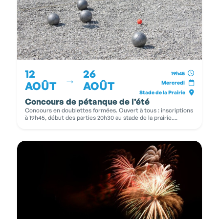
12
26
19h45
→
AOÛT
AOÛT
Mercredi
Stade de la Prairie
Concours de pétanque de l’été
Concours en doublettes formées. Ouvert à tous : inscriptions
à 19h45, début des parties 20h30 au stade de la prairie....