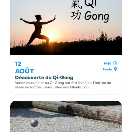
12
9h30
AOÛT
Stade
Découverte du Qi-Gong
Venez vous initier au Qi-Gong cet été à 9h30, à l'entrée du
stade de football, sous l'allée des tilleuls, pour...