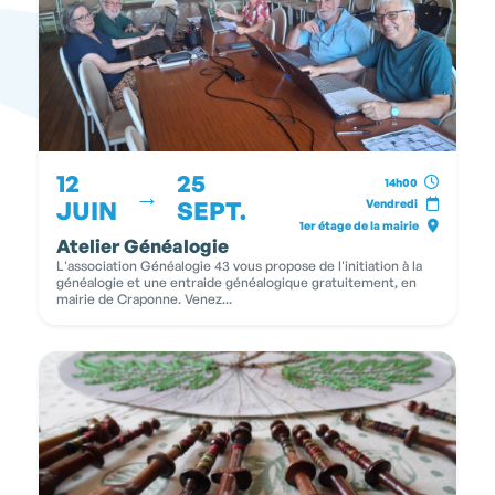
12
25
14h00
→
JUIN
SEPT.
Vendredi
1er étage de la mairie
Atelier Généalogie
L'association Généalogie 43 vous propose de l'initiation à la
généalogie et une entraide généalogique gratuitement, en
mairie de Craponne. Venez...