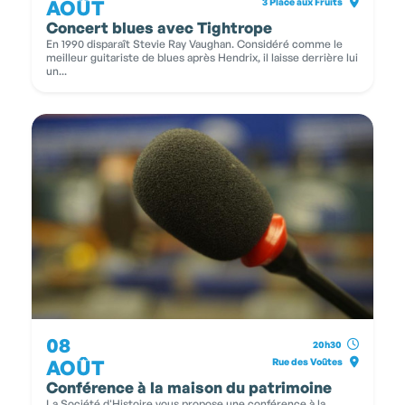
AOÛT
3 Place aux Fruits
Concert blues avec Tightrope
En 1990 disparaît Stevie Ray Vaughan. Considéré comme le
meilleur guitariste de blues après Hendrix, il laisse derrière lui
un...
08
20h30
AOÛT
Rue des Voûtes
Conférence à la maison du patrimoine
La Société d'Histoire vous propose une conférence à la