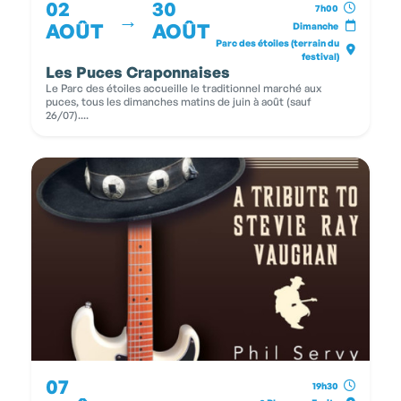
02
30
7h00
→
AOÛT
AOÛT
Dimanche
Parc des étoiles (terrain du
festival)
Les Puces Craponnaises
Le Parc des étoiles accueille le traditionnel marché aux
puces, tous les dimanches matins de juin à août (sauf
26/07)....
07
19h30