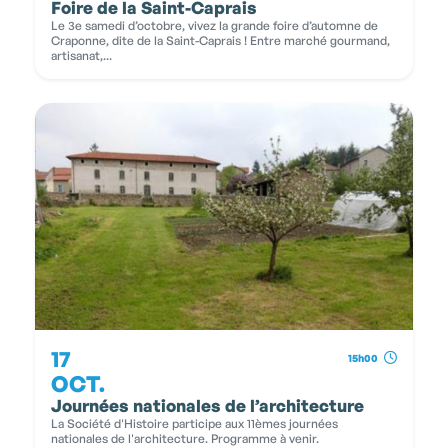
Foire de la Saint-Caprais
Le 3e samedi d’octobre, vivez la grande foire d’automne de
Craponne, dite de la Saint-Caprais ! Entre marché gourmand,
artisanat,...
17
15h00
OCT.
Journées nationales de l’architecture
La Société d'Histoire participe aux 11èmes journées
nationales de l'architecture. Programme à venir.