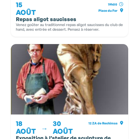
15
19h00
AOÛT
Place du For
Repas aligot saucisses
Venez goûter au traditionnel repas aligot saucisses du club de
hand, avec entrée et dessert. Pensez à réserver.
18
30
12 ZA de Rechimas
→
AOÛT
AOÛT
Exposition à l’atelier de sculpture de