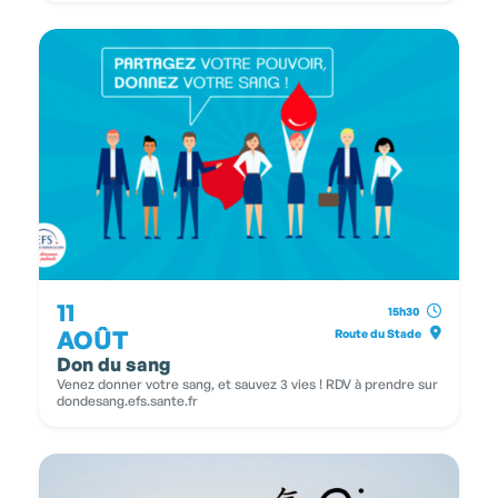
11
15h30
AOÛT
Route du Stade
Don du sang
Venez donner votre sang, et sauvez 3 vies ! RDV à prendre sur
dondesang.efs.sante.fr