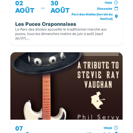
02
30
7h00
→
AOÛT
AOÛT
Dimanche
Parc des étoiles (terrain du
festival)
Les Puces Craponnaises
Le Parc des étoiles accueille le traditionnel marché aux
puces, tous les dimanches matins de juin à août (sauf
26/07)....
07
19h30