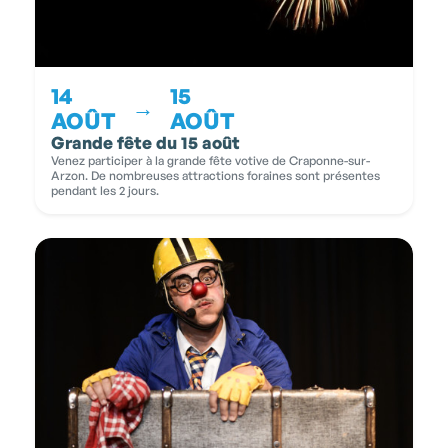
14
15
→
AOÛT
AOÛT
Grande fête du 15 août
Venez participer à la grande fête votive de Craponne-sur-
Arzon. De nombreuses attractions foraines sont présentes
pendant les 2 jours.