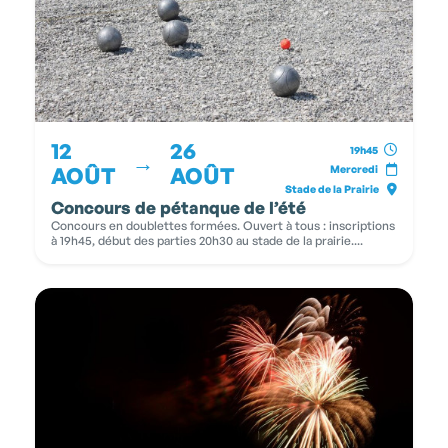
12
26
19h45
→
AOÛT
AOÛT
Mercredi
Stade de la Prairie
Concours de pétanque de l’été
Concours en doublettes formées. Ouvert à tous : inscriptions
à 19h45, début des parties 20h30 au stade de la prairie....