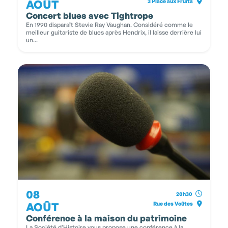
AOÛT
3 Place aux Fruits
Concert blues avec Tightrope
En 1990 disparaît Stevie Ray Vaughan. Considéré comme le
meilleur guitariste de blues après Hendrix, il laisse derrière lui
un...
08
20h30
AOÛT
Rue des Voûtes
Conférence à la maison du patrimoine
La Société d'Histoire vous propose une conférence à la