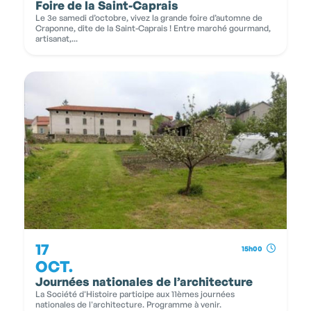
Foire de la Saint-Caprais
Le 3e samedi d’octobre, vivez la grande foire d’automne de
Craponne, dite de la Saint-Caprais ! Entre marché gourmand,
artisanat,...
17
15h00
OCT.
Journées nationales de l’architecture
La Société d'Histoire participe aux 11èmes journées
nationales de l'architecture. Programme à venir.