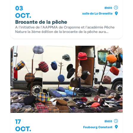
03
8h00
OCT.
salle de La Grenette
Brocante de la pêche
A l'initiative de l'AAPPMA de Craponne et l'académie Pêche
Nature la 3ème édition de la brocante de la pêche aura...
17
8h00
OCT.
Faubourg Constant