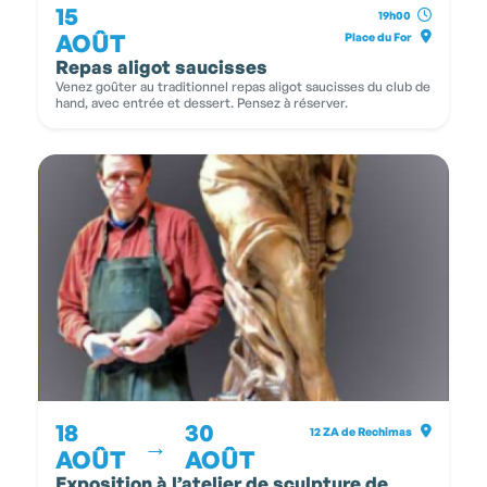
15
19h00
AOÛT
Place du For
Repas aligot saucisses
Venez goûter au traditionnel repas aligot saucisses du club de
hand, avec entrée et dessert. Pensez à réserver.
18
30
12 ZA de Rechimas
→
AOÛT
AOÛT
Exposition à l’atelier de sculpture de