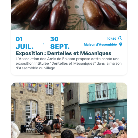
01
30
10h30
→
JUIL.
SEPT.
Maison d'Assemblée
Exposition : Dentelles et Mécaniques
L'Association des Amis de Baissac propose cette année une
exposition intitulée "Dentelles et Mécaniques" dans la maison
d'Assemblée du village....