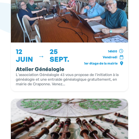
12
25
14h00
→
JUIN
SEPT.
Vendredi
1er étage de la mairie
Atelier Généalogie
L'association Généalogie 43 vous propose de l'initiation à la
généalogie et une entraide généalogique gratuitement, en
mairie de Craponne. Venez...