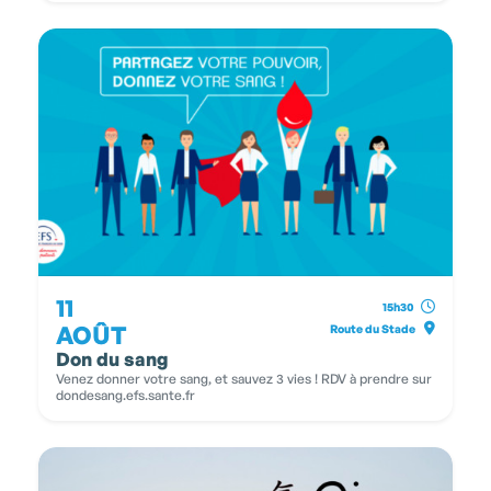
11
15h30
AOÛT
Route du Stade
Don du sang
Venez donner votre sang, et sauvez 3 vies ! RDV à prendre sur
dondesang.efs.sante.fr