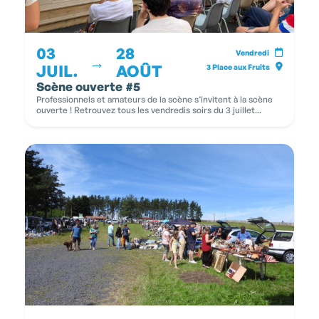
03
28
Vendredi
→
JUIL.
AOÛT
3 Place aux Fruits
Scène ouverte #5
Professionnels et amateurs de la scène s’invitent à la scène
ouverte ! Retrouvez tous les vendredis soirs du 3 juillet...