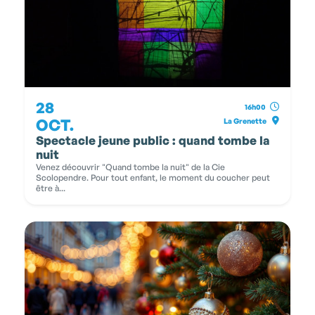
28
16h00
OCT.
La Grenette
Spectacle jeune public : quand tombe la
nuit
Venez découvrir "Quand tombe la nuit" de la Cie
Scolopendre. Pour tout enfant, le moment du coucher peut
être à...