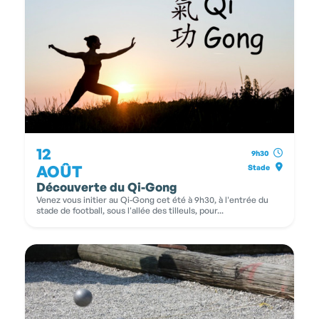
12
9h30
AOÛT
Stade
Découverte du Qi-Gong
Venez vous initier au Qi-Gong cet été à 9h30, à l'entrée du
stade de football, sous l'allée des tilleuls, pour...