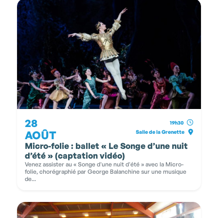
28
19h30
AOÛT
Salle de la Grenette
Micro-folie : ballet « Le Songe d’une nuit
d’été » (captation vidéo)
Venez assister au « Songe d'une nuit d'été » avec la Micro-
folie, chorégraphié par George Balanchine sur une musique
de...